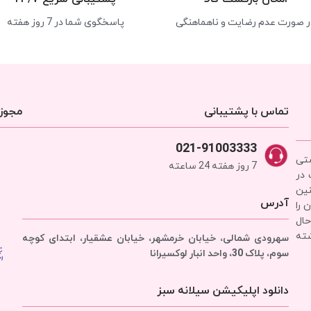
ر صورت عدم رضایت و ناهماهنگی
پاسخگوی شما در 7 روز هفته
تماس با پشتیبانی
مجوزه
021-91003333
شتی
7 روز هفته 24 ساعته
 در
نین
آدرس
 را
حال
شته
سهرودی شمالی، خیابان خرمشهر، خیابان عشقیار، ابتدای کوچه
سوم، پلاک 30، واحد انبار
لوکسیرانا
دانلود اپلیکیشن سیلانه سبز