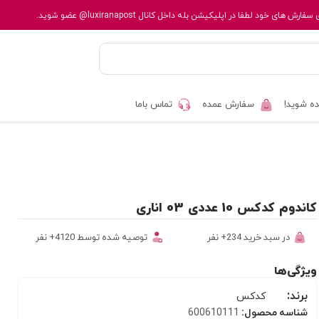
 سفارش های خود لطفا در اپلیکیشن بله داخل کانال
@luxiranapost
عضو شوید.
ه شوید!
سفارش عمده
تماس باما
کاندوم کدکس 10 عددی 03 اناری
در سبد خرید 234+ نفر
توصیه شده توسط 4120+ نفر
ویژگی‌ها
برند:
کدکس
شناسه محصول:
600610111