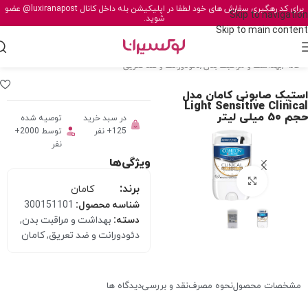
برای کد رهگیری سفارش های خود لطفا در اپلیکیشن بله داخل کانال
@luxiranapost
عضو
Skip to navigation
شوید.
Skip to main content
خانه
/
بهداشت و مراقبت بدن
/
دئودورانت و ضد تعریق
استیک صابونی کامان مدل
Light Sensitive Clinical
حجم 50 میلی لیتر
در سبد خرید
توصیه شده
125+ نفر
توسط 2000+
نفر
ویژگی‌ها
برای بزرگنمایی کلیک کنید
برند:
کامان
شناسه محصول:
300151101
دسته:
بهداشت و مراقبت بدن
,
دئودورانت و ضد تعریق
,
کامان
مشخصات محصول
نحوه مصرف
نقد و بررسی
دیدگاه ها