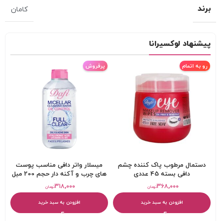
برند
کامان
پیشنهاد لوکسیرانا
رو به اتمام
پرفروش
دستمال مرطوب پاک کننده چشم
میسلار واتر دافی مناسب پوست
دافی بسته 45 عددی
های چرب و آکنه دار حجم 200 میل
۳۱۸,۰۰۰
۳۶۸,۰۰۰
تومان
تومان
افزودن به سبد خرید
افزودن به سبد خرید