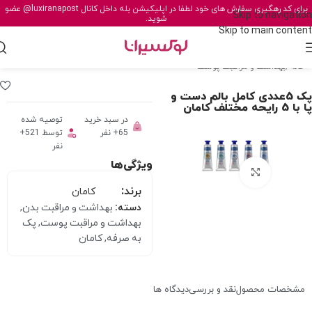
برای کد رهگیری سفارش های خود لطفا در اپلیکیشن بله داخل کانال
@luxiranapost
عضو
Skip to navigation
شوید.
Skip to main content
خانه
/
بهداشت و مراقبت پوست
پک 5عددی کامل بالم دست و
پا با 5 رایحه مختلف کامان
در سبد خرید
توصیه شده
65+ نفر
توسط 521+
نفر
ویژگی‌ها
برای بزرگنمایی کلیک کنید
برند:
کامان
دسته:
بهداشت و مراقبت بدن
,
بهداشت و مراقبت پوست
,
پک
به صرفه
,
کامان
مشخصات محصول
نقد و بررسی
دیدگاه ها