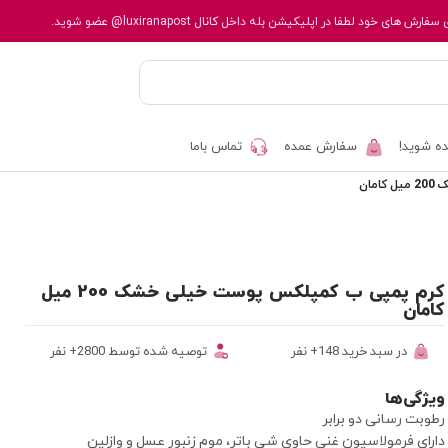
 سفارش های خود لطفا در اپلیکیشن بله داخل کانال
@luxiranapost
عضو شوید.
ه شوید!
سفارش عمده
تماس باما
ان
کرم پمپی ب کمپلکس پوست خیلی خشک 200 میل
کامان
در سبد خرید 148+ نفر
توصیه شده توسط 2800+ نفر
ویژگی‌ها
رطوبت رسانی دو برابر
دارای فرمولاسیون غنی حاوی شی باتر، موم زنبور عسل و وازلین