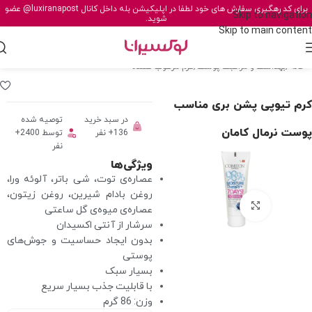
برای کد رهگیری سفارش های خود لطفا در اپلیکیشن بله داخل کانال
@luxiranapost
عضو
Skip to navigation
شوید.
Skip to main content
خانه
/
بهداشت و مراقبت پوست
/
کرم مرطوب کننده
کرم تیوپی پشن بری مناسب
در سبد خرید
توصیه شده
پوست نرمال کامان
136+ نفر
توسط 2400+
نفر
ویژگی‌ها
عصاره‌ی توت، شی باتر، آلوئه ورا،
روغن بادام شیرین، روغن زیتون،
برای بزرگنمایی کلیک کنید
عصاره‌ی میوه‌ی گل ساعتی
سرشار از آنتی اکسیدان
بدون ایجاد حساسیت و جوش‌های
پوستی
بسیار سبک
با قابلیت جذب بسیار سریع
وزن: 86 گرم