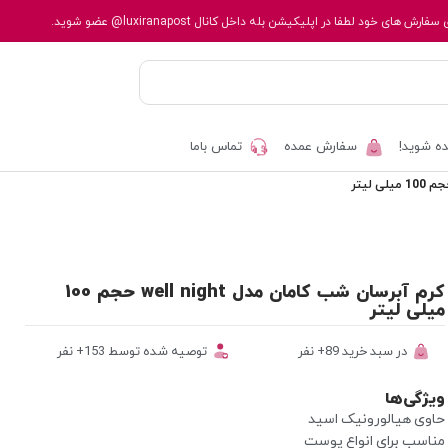
 سفارش های خود لطفا در اپلیکیشن بله داخل کانال
@luxiranapost
عضو شوید.
ه شوید!
سفارش عمده
تماس باما
کرم آبرسان شب کامان مدل well night حجم 100
میلی لیتر
در سبد خرید 89+ نفر
توصیه شده توسط 153+ نفر
ویژگی‌ها
حاوی هیالورونیک اسید
مناسب برای انواع پوست