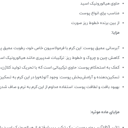
حاوی هیالورونیک اسید
مناسب برای انواع پوست
از بین برنده خطوط ریز صورت
مزایا:
آبرسانی عمیق پوست: این کرم با فرمولاسیون خاص خود، رطوبت عمیق پو
کاهش چین و چروک و خطوط ریز: ترکیبات ضدپیری مانند هیالورونیک اسید (Cube 3) به کاهش چین و چروک‌ها و بهبود ظاهر خطوط ریز کمک می
کمک به استحکام پوست: حاوی ترکیباتی است که با تحریک تولید کلاژن، ا
تسکین‌دهنده و آرامش‌بخش پوست: وجود آلوئه‌ورا در این کرم به تسکین
بهبود بافت و لطافت پوست: استفاده مداوم از این کرم به نرم و صاف شدن 
مزایای ماده موثره:
تاثیر Cub3 بر روی پوست : یک ترکیب پیشرفته از هیالورونیک اس