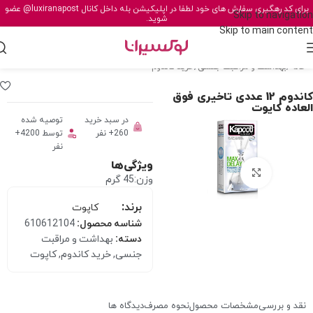
برای کد رهگیری سفارش های خود لطفا در اپلیکیشن بله داخل کانال
@luxiranapost
عضو
Skip to navigation
شوید.
Skip to main content
خانه
/
بهداشت و مراقبت جنسی
/
خرید کاندوم
کاندوم 12 عددی تاخیری فوق
العاده کاپوت
در سبد خرید
توصیه شده
260+ نفر
توسط 4200+
نفر
ویژگی‌ها
برای بزرگنمایی کلیک کنید
وزن:45 گرم
برند:
کاپوت
شناسه محصول:
610612104
دسته:
بهداشت و مراقبت
جنسی
,
خرید کاندوم
,
کاپوت
نقد و بررسی
مشخصات محصول
نحوه مصرف
دیدگاه ها