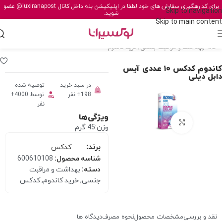
برای کد رهگیری سفارش های خود لطفا در اپلیکیشن بله داخل کانال
@luxiranapost
عضو
Skip to navigation
شوید.
Skip to main content
خانه
/
بهداشت و مراقبت جنسی
/
خرید کاندوم
کاندوم کدکس ۱۰ عددی آیس
دابل دیلی
در سبد خرید
توصیه شده
198+ نفر
توسط 4000+
نفر
ویژگی‌ها
برای بزرگنمایی کلیک کنید
وزن:45 گرم
برند:
کدکس
شناسه محصول:
600610108
دسته:
بهداشت و مراقبت
جنسی
,
خرید کاندوم
,
کدکس
نقد و بررسی
مشخصات محصول
نحوه مصرف
دیدگاه ها