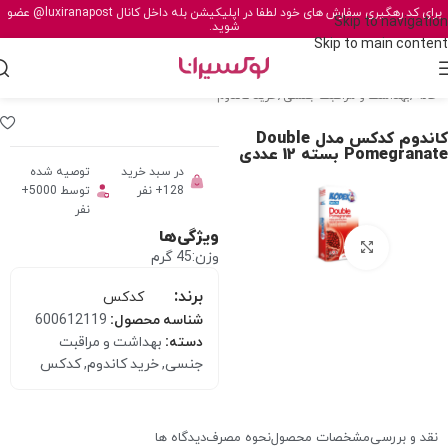
برای کد رهگیری سفارش های خود لطفا در اپلیکیشن بله داخل کانال
@luxiranapost
عضو
Skip to navigation
شوید.
Skip to main content
خانه
/
بهداشت و مراقبت جنسی
/
خرید کاندوم
کاندوم کدکس مدل Double
Pomegranate بسته 12 عددی
در سبد خرید
توصیه شده
128+ نفر
توسط 5000+
نفر
ویژگی‌ها
برای بزرگنمایی کلیک کنید
وزن:45 گرم
برند:
کدکس
شناسه محصول:
600612119
دسته:
بهداشت و مراقبت
جنسی
,
خرید کاندوم
,
کدکس
نقد و بررسی
مشخصات محصول
نحوه مصرف
دیدگاه ها