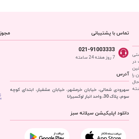
تماس با پشتیبانی
مجوزه
021-91003333
شتی
7 روز هفته 24 ساعته
 در
نین
آدرس
 را
حال
شته
سهرودی شمالی، خیابان خرمشهر، خیابان عشقیار، ابتدای کوچه
سوم، پلاک 30، واحد انبار
لوکسیرانا
دانلود اپلیکیشن سیلانه سبز