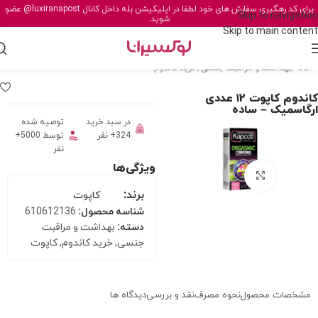
برای کد رهگیری سفارش های خود لطفا در اپلیکیشن بله داخل کانال
@luxiranapost
عضو
Skip to navigation
شوید.
Skip to main content
خانه
/
بهداشت و مراقبت جنسی
/
خرید کاندوم
کاندوم کاپوت ۱2 عددی
ارگاسمیک – ساده
در سبد خرید
توصیه شده
324+ نفر
توسط 5000+
نفر
ویژگی‌ها
برای بزرگنمایی کلیک کنید
برند:
کاپوت
شناسه محصول:
610612136
دسته:
بهداشت و مراقبت
جنسی
,
خرید کاندوم
,
کاپوت
مشخصات محصول
نحوه مصرف
نقد و بررسی
دیدگاه ها