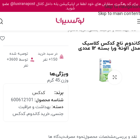
برای کد رهگیری سفارش های خود لطفا در اپلیکیشن بله داخل کانال
@luxiranapost
عضو
Skip to navigation
شوید.
Skip to main content
خانه
/
بهداشت و مراقبت جنسی
/
خرید کاندوم
کاندوم ناچ کدکس کلاسیک
مدل آلوئه ورا بسته 12 عددی
در سبد خرید
توصیه شده
150+ نفر
توسط 3600+
نفر
ویژگی‌ها
برای بزرگنمایی کلیک کنید
وزن:45 گرم
برند:
کدکس
شناسه محصول:
600612101
دسته:
بهداشت و مراقبت
جنسی
,
خرید کاندوم
,
کدکس
نقد و بررسی
مشخصات محصول
نحوه مصرف
دیدگاه ها