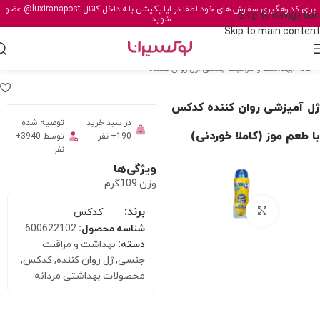
برای کد رهگیری سفارش های خود لطفا در اپلیکیشن بله داخل کانال
@luxiranapost
عضو
Skip to navigation
شوید.
Skip to main content
خانه
/
بهداشت و مراقبت جنسی
/
ژل روان کننده
ژل آمیزشی روان کننده کدکس
در سبد خرید
توصیه شده
با طعم موز (کاملا خوردنی)
190+ نفر
توسط 3940+
نفر
ویژگی‌ها
وزن:109گرم
برند:
برای بزرگنمایی کلیک کنید
کدکس
شناسه محصول:
600622102
دسته:
بهداشت و مراقبت
جنسی
,
ژل روان کننده
,
کدکس
,
محصولات بهداشتی مردانه