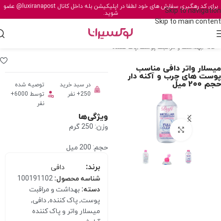
برای کد رهگیری سفارش های خود لطفا در اپلیکیشن بله داخل کانال
@luxiranapost
عضو
Skip to navigation
شوید.
Skip to main content
خانه
/
بهداشت و مراقبت پوست
/
پاک کننده
میسلار واتر دافی مناسب
پوست های چرب و آکنه دار
حجم 200 میل
در سبد خرید
توصیه شده
250+ نفر
توسط 6000+
نفر
ویژگی‌ها
وزن: 250 گرم
برای بزرگنمایی کلیک کنید
حجم: 200 میل
برند:
دافی
شناسه محصول:
100191102
دسته:
بهداشت و مراقبت
پوست
,
پاک کننده
,
دافی
,
میسلار واتر و پاک کننده