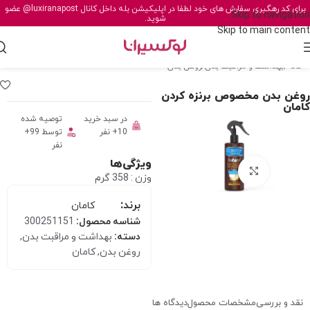
برای کد رهگیری سفارش های خود لطفا در اپلیکیشن بله داخل کانال
@luxiranapost
عضو
Skip to navigation
شوید.
Skip to main content
خانه
/
بهداشت و مراقبت بدن
/
روغن بدن
روغن بدن مخصوص برنزه کردن
کامان
در سبد خرید
توصیه شده
10+ نفر
توسط 99+
نفر
ویژگی‌ها
برای بزرگنمایی کلیک کنید
وزن : 358 گرم
برند:
کامان
شناسه محصول:
300251151
دسته:
بهداشت و مراقبت بدن
,
روغن بدن
,
کامان
نقد و بررسی
مشخصات محصول
دیدگاه ها