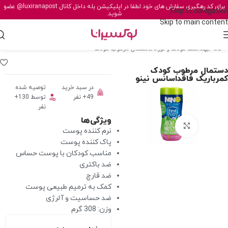
برای کد رهگیری سفارش های خود لطفا در اپلیکیشن بله داخل کانال
@luxiranapost
عضو
Skip to navigation
شوید.
Skip to main content
خانه
/
بهداشت کودک و نوزاد
/
دستمال مرطوب کودک
دستمال مرطوب کودک
کمرباريک فاقداسانس نینو
در سبد خرید
توصیه شده
49+ نفر
توسط 130+
نفر
ویژگی‌ها
برای بزرگنمایی کلیک کنید
نرم کننده پوست
پاک کننده پوست
مناسب کودکان با پوست حساس
ضد باکتری
ضد قارچ
کمک به ترمیم طبیعی پوست
ضد حساسیت و آلرژی
وزن: 308 گرم