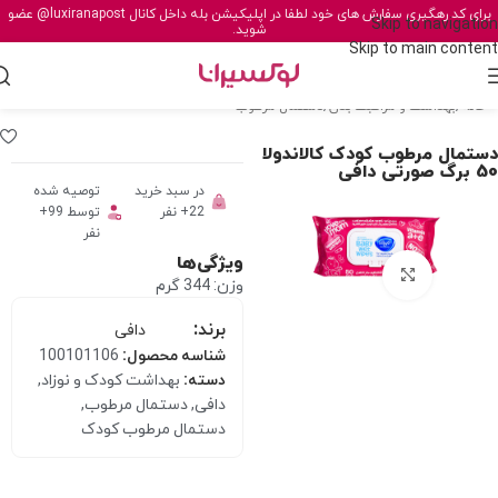
برای کد رهگیری سفارش های خود لطفا در اپلیکیشن بله داخل کانال
@luxiranapost
عضو
Skip to navigation
شوید.
Skip to main content
خانه
/
بهداشت و مراقبت بدن
/
دستمال مرطوب
دستمال مرطوب کودک کالاندولا
50 برگ صورتی دافی
در سبد خرید
توصیه شده
22+ نفر
توسط 99+
نفر
ویژگی‌ها
برای بزرگنمایی کلیک کنید
وزن: 344 گرم
برند:
دافی
شناسه محصول:
100101106
دسته:
بهداشت کودک و نوزاد
,
دافی
,
دستمال مرطوب
,
دستمال مرطوب کودک