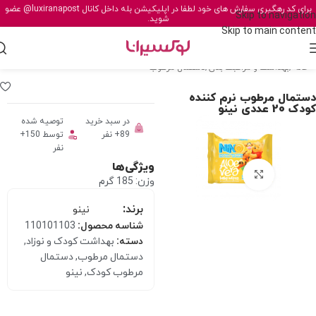
برای کد رهگیری سفارش های خود لطفا در اپلیکیشن بله داخل کانال
@luxiranapost
عضو
Skip to navigation
شوید.
Skip to main content
خانه
/
بهداشت و مراقبت بدن
/
دستمال مرطوب
دستمال مرطوب نرم کننده
کودک 20 عددی نینو
در سبد خرید
توصیه شده
89+ نفر
توسط 150+
نفر
ویژگی‌ها
برای بزرگنمایی کلیک کنید
وزن: 185 گرم
برند:
نینو
شناسه محصول:
110101103
دسته:
بهداشت کودک و نوزاد
,
دستمال مرطوب
,
دستمال
مرطوب کودک
,
نینو