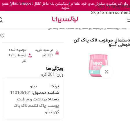
برای کد رهگیری سفارش های خود لطفا در اپلیکیشن بله داخل کانال
@luxiranapost
عضو
Skip to navigation
شوید.
Skip to main content
خانه
/
بهداشت و مراقبت پوست
/
پاک کننده
/
لاک پاک کن
دستمال مرطوب لاک پاک کن
قوطی نینو
در سبد خرید
توصیه شده
37+ نفر
توسط 260+
نفر
ویژگی‌ها
برای بزرگنمایی کلیک کنید
وزن: 201 گرم
برند:
نینو
شناسه محصول:
110106101
دسته:
بهداشت و مراقبت
پوست
,
پاک کننده
,
لاک پاک
کن
,
نینو