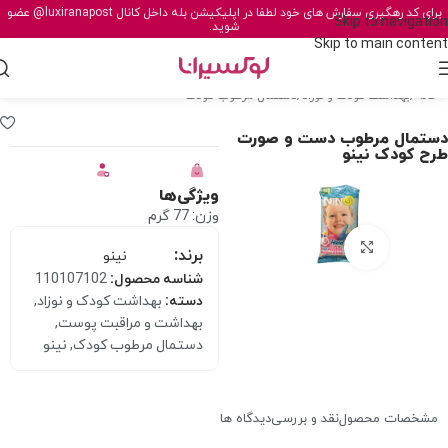
برای کد رهگیری سفارش های خود لطفا در اپلیکیشن بله داخل کانال
@luxiranapost
عضو
Skip to navigation
شوید.
Skip to main content
خانه
/
بهداشت کودک و نوزاد
/
دستمال مرطوب کودک
دستمال مرطوب دست و صورت
طرح کودک نینو
ویژگی‌ها
وزن: 77 گرم
برای بزرگنمایی کلیک کنید
برند:
نینو
شناسه محصول:
110107102
دسته:
بهداشت کودک و نوزاد
,
بهداشت و مراقبت پوست
,
دستمال مرطوب کودک
,
نینو
مشخصات محصول
نقد و بررسی
دیدگاه ها