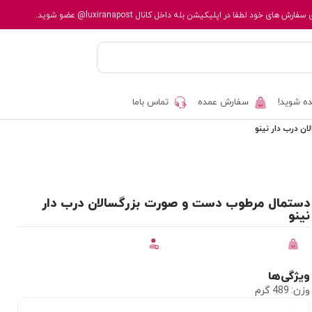
 سفارش های خود لطفا در اپلیکیشن بله داخل کانال
@luxiranapost
عضو شوید.
ه شوید!
سفارش عمده
تماس باما
 درب دار نینو
دستمال مرطوب دست و صورت بزرگسالان درب دار
نینو
ویژگی‌ها
وزن: 489 گرم