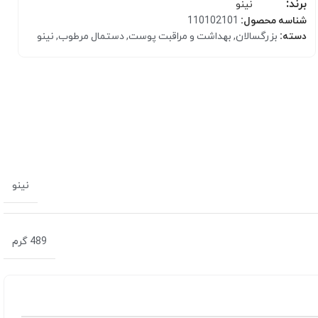
برند:
نینو
شناسه محصول:
110102101
دسته:
بزرگسالان
,
بهداشت و مراقبت پوست
,
دستمال مرطوب
,
نینو
کرم مرطوب کننده
نینو
بالم و مرطوب کننده لب
489 گرم