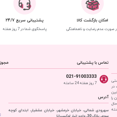
امکان بازگشت کالا
پشتیبانی سریع 24/7
ر صورت عدم رضایت و ناهماهنگی
پاسخگوی شما در 7 روز هفته
تماس با پشتیبانی
مجوزه
021-91003333
شتی
7 روز هفته 24 ساعته
 در
نین
آدرس
 را
حال
شته
سهرودی شمالی، خیابان خرمشهر، خیابان عشقیار، ابتدای کوچه
سوم، پلاک 30، واحد انبار
لوکسیرانا