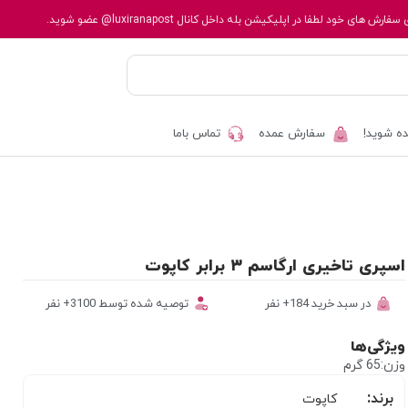
 سفارش های خود لطفا در اپلیکیشن بله داخل کانال
@luxiranapost
عضو شوید.
ه شوید!
سفارش عمده
تماس باما
اسپری تاخیری ارگاسم ۳ برابر کاپوت
در سبد خرید 184+ نفر
توصیه شده توسط 3100+ نفر
ویژگی‌ها
وزن:65 گرم
برند:
کاپوت