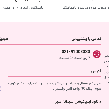
ر صورت عدم رضایت و ناهماهنگی
پاسخگوی شما در 7 روز هفته
تماس با پشتیبانی
مجوزه
021-91003333
شتی
7 روز هفته 24 ساعته
 در
نین
آدرس
 را
حال
شته
سهرودی شمالی، خیابان خرمشهر، خیابان عشقیار، ابتدای کوچه
سوم، پلاک 30، واحد انبار
لوکسیرانا
دانلود اپلیکیشن سیلانه سبز