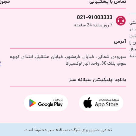
تماس با پشتیبانی
مجوزه
021-91003333
شتی
7 روز هفته 24 ساعته
 در
نین
آدرس
 را
حال
شته
سهرودی شمالی، خیابان خرمشهر، خیابان عشقیار، ابتدای کوچه
سوم، پلاک 30، واحد انبار
لوکسیرانا
دانلود اپلیکیشن سیلانه سبز
تمامی حقوق برای
شرکت سیلانه سبز
محفوظ است