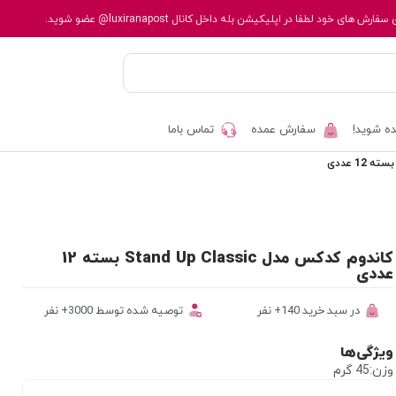
 سفارش های خود لطفا در اپلیکیشن بله داخل کانال
@luxiranapost
عضو شوید.
ه شوید!
سفارش عمده
تماس باما
کاندوم کدکس مدل Stand Up Classic بسته 12
عددی
در سبد خرید 140+ نفر
توصیه شده توسط 3000+ نفر
ویژگی‌ها
وزن:45 گرم