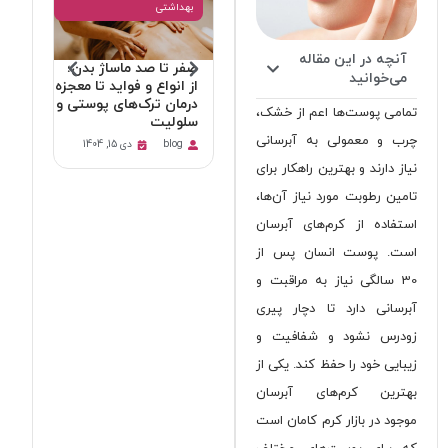
بهداشتی
آنچه در این مقاله
صفر تا صد ماساژ بدن؛
بهترین
می‌خوانید
از انواع و فواید تا معجزه
بدن چی
درمان ترک‌های پوستی و
کامل ر
تمامی پوست‌ها اعم از خشک،
سلولیت
خشکی 
چرب و معمولی به آبرسانی
blog
دی 15, 1404
blog
نیاز دارند و بهترین راهکار برای
تامین رطوبت مورد نیاز آن‌ها،
استفاده از کرم‌های آبرسان
است. پوست انسان پس از
30 سالگی نیاز به مراقبت و
آبرسانی دارد تا دچار پیری
زودرس نشود و شفافیت و
زیبایی خود را حفظ کند. یکی از
بهترین کرم‌های آبرسان
موجود در بازار کرم کامان است