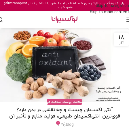
برای کد رهگیری سفارش های خود لطفا در اپلیکیشن بله داخل کانال
@luxiranapost
Skip to navigation
عضو شوید.
Skip to main content
18
آذر
سلامت پوست
,
سلامت مو
آنتی اکسیدان چیست و چه نقشی در بدن دارد؟
قوی‌ترین آنتی‌اکسیدان‌ طبیعی، فواید، منابع و تأثیر آن
بر پوست و مو
0
blog