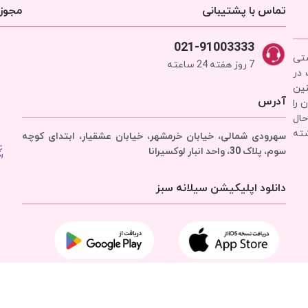
تماس با پشتیبانی
مجوزه
021-91003333
شتی
7 روز هفته 24 ساعته
 در
نین
آدرس
 را
حال
شته
سهرودی شمالی، خیابان خرمشهر، خیابان عشقیار، ابتدای کوچه
سوم، پلاک 30، واحد انبار
لوکسیرانا
دانلود اپلیکیشن سیلانه سبز
تمامی حقوق برای
شرکت سیلانه سبز
محفوظ است