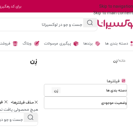
Skip to navigation
برای کد رهگیری
Skip to main content
دسته بندی ها
برندها
پیگیری مرسولات
وبلاگ
فروشند
زِن
خانه
/
زِن
فیلترها
دسته بندی ها
زِن
فو
حذف فیلترها
وضعیت موجودی
هیچ محصولی یافت نش