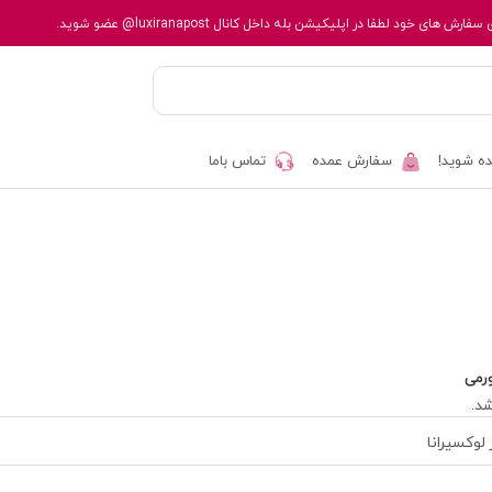
 سفارش های خود لطفا در اپلیکیشن بله داخل کانال
@luxiranapost
عضو شوید.
ه شوید!
سفارش عمده
تماس باما
رمی
د.