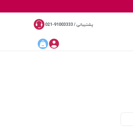
پشتیبانی / 91003333-021