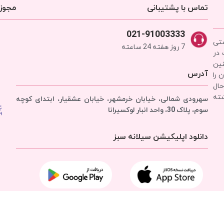
تماس با پشتیبانی
مجوزه
021-91003333
شتی
7 روز هفته 24 ساعته
 در
نین
آدرس
 را
حال
شته
سهرودی شمالی، خیابان خرمشهر، خیابان عشقیار، ابتدای کوچه
سوم، پلاک 30، واحد انبار
لوکسیرانا
دانلود اپلیکیشن سیلانه سبز
تمامی حقوق برای
شرکت سیلانه سبز
محفوظ است