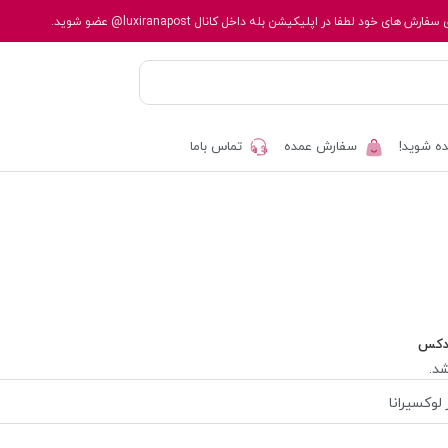
 سفارش های خود لطفا در اپلیکیشن بله داخل کانال
@luxiranapost
عضو شوید.
ه شوید!
سفارش عمده
تماس باما
دکس
د.