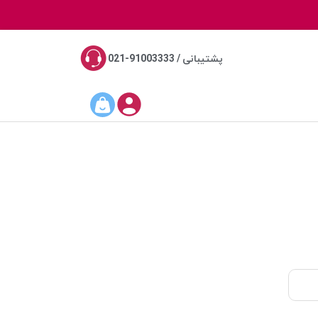
پشتیبانی / 91003333-021