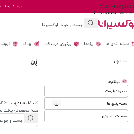
Skip to navigation
برای کد رهگیری
Skip to main content
دسته بندی ها
برندها
پیگیری مرسولات
وبلاگ
فروشند
زِن
خانه
/
زِن
فیلترها
محدوده قیمت
ک
حذف فیلترها
دسته بندی ها
زِن
هیچ محصولی یافت نش
وضعیت موجودی