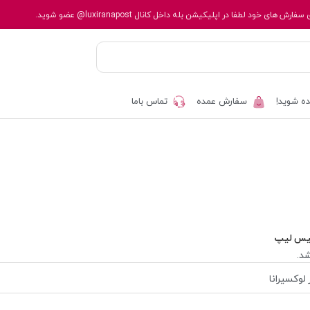
 سفارش های خود لطفا در اپلیکیشن بله داخل کانال
@luxiranapost
عضو شوید.
ه شوید!
سفارش عمده
تماس باما
یس لیپ
د.