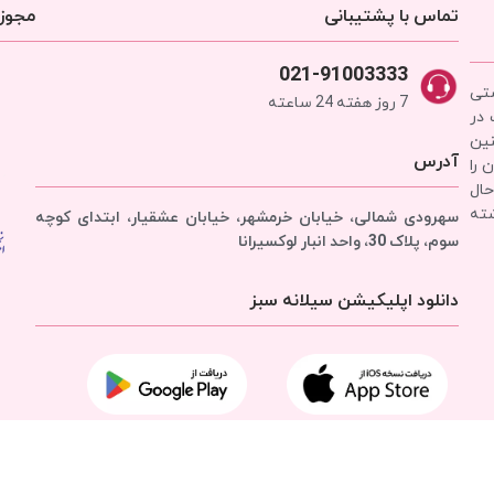
تماس با پشتیبانی
مجوزه
021-91003333
شتی
7 روز هفته 24 ساعته
 در
نین
آدرس
 را
حال
شته
سهرودی شمالی، خیابان خرمشهر، خیابان عشقیار، ابتدای کوچه
سوم، پلاک 30، واحد انبار
لوکسیرانا
دانلود اپلیکیشن سیلانه سبز
تمامی حقوق برای
شرکت سیلانه سبز
محفوظ است