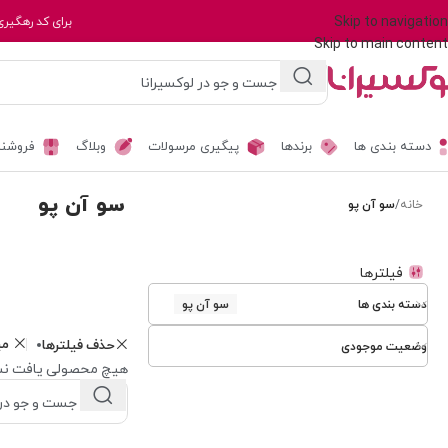
Skip to navigation
برای کد رهگیری
Skip to main content
دسته بندی ها
برندها
پیگیری مرسولات
وبلاگ
فروشند
سو آن پو
خانه
/
سو آن پو
فیلترها
دسته بندی ها
سو آن پو
م
حذف فیلترها
وضعیت موجودی
هیچ محصولی یافت نش