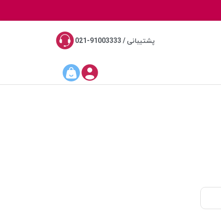
پشتیبانی / 91003333-021