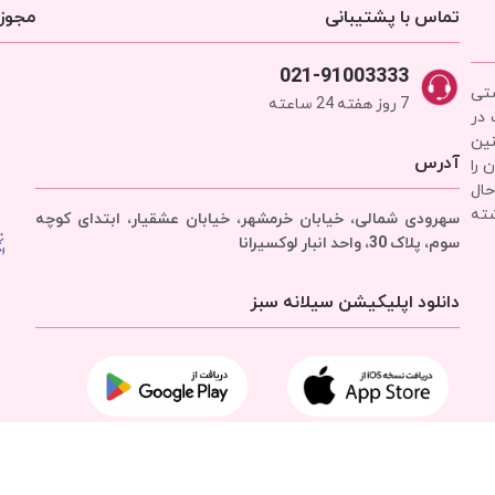
تماس با پشتیبانی
مجوزه
021-91003333
شتی
7 روز هفته 24 ساعته
 در
نین
آدرس
 را
حال
شته
سهرودی شمالی، خیابان خرمشهر، خیابان عشقیار، ابتدای کوچه
سوم، پلاک 30، واحد انبار
لوکسیرانا
دانلود اپلیکیشن سیلانه سبز
تمامی حقوق برای
شرکت سیلانه سبز
محفوظ است