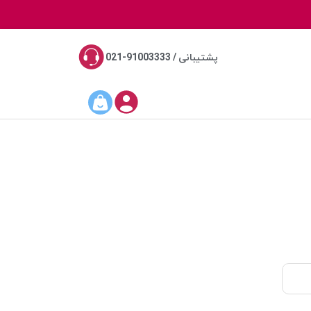
پشتیبانی / 91003333-021