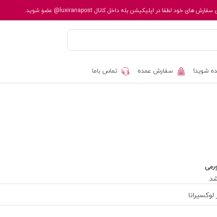
 سفارش های خود لطفا در اپلیکیشن بله داخل کانال
@luxiranapost
عضو شوید.
ه شوید!
سفارش عمده
تماس باما
رمی
د.