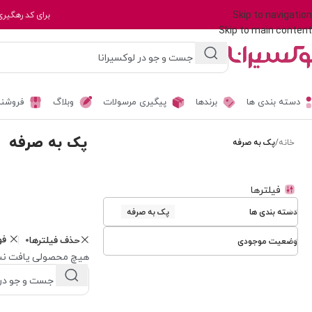
Skip to navigation
برای کد رهگیری
Skip to main content
دسته بندی ها
برندها
پیگیری مرسولات
وبلاگ
فروشند
پک به صرفه
خانه
/
پک به صرفه
فیلترها
دسته بندی ها
پک به صرفه
فو
حذف فیلترها
وضعیت موجودی
هیچ محصولی یافت نش