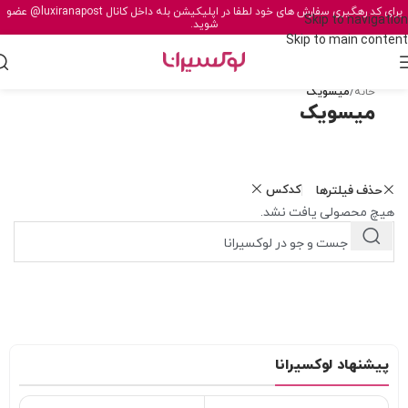
برای کد رهگیری سفارش های خود لطفا در اپلیکیشن بله داخل کانال
@luxiranapost
عضو
Skip to navigation
شوید.
Skip to main content
خانه
/
میسویک
میسویک
کدکس
حذف فیلترها
هیچ محصولی یافت نشد.
پیشنهاد لوکسیرانا