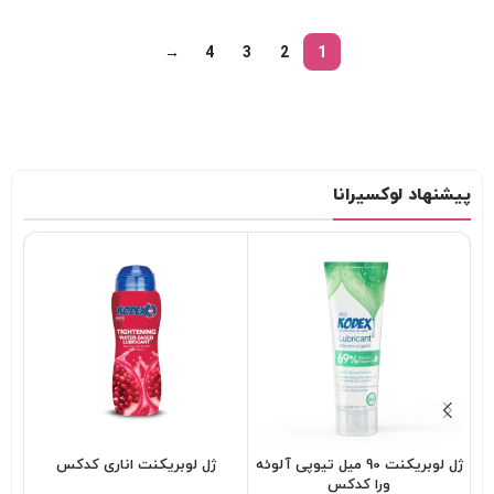
→
4
3
2
1
پیشنهاد لوکسیرانا
ژل لوبریکنت 90 میل تیوپی آلوئه
ژل لوبریکنت اناری کدکس
کاند
ورا کدکس