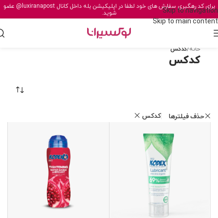
برای کد رهگیری سفارش های خود لطفا در اپلیکیشن بله داخل کانال
@luxiranapost
عضو
Skip to navigation
شوید.
Skip to main content
خانه
/
کدکس
کدکس
کدکس
حذف فیلترها