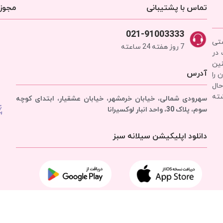
تماس با پشتیبانی
مجوزه
021-91003333
شتی
7 روز هفته 24 ساعته
 در
نین
آدرس
 را
حال
شته
سهرودی شمالی، خیابان خرمشهر، خیابان عشقیار، ابتدای کوچه
سوم، پلاک 30، واحد انبار
لوکسیرانا
دانلود اپلیکیشن سیلانه سبز
تمامی حقوق برای
شرکت سیلانه سبز
محفوظ است