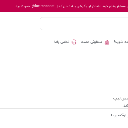
 سفارش های خود لطفا در اپلیکیشن بله داخل کانال
@luxiranapost
عضو شوید.
ه شوید!
سفارش عمده
تماس باما
یس لیپ
د.