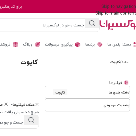
Skip to navigation
برای کد رهگیری
Skip to main content
دسته بندی ها
برندها
پیگیری مرسولات
وبلاگ
فروشند
کاپوت
خانه
/
کاپوت
فیلترها
دسته بندی ها
کاپوت
م
حذف فیلترها
وضعیت موجودی
هیچ محصولی یافت نش