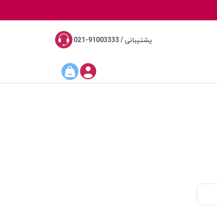
پشتیبانی / 91003333-021