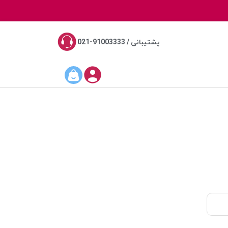
پشتیبانی / 91003333-021