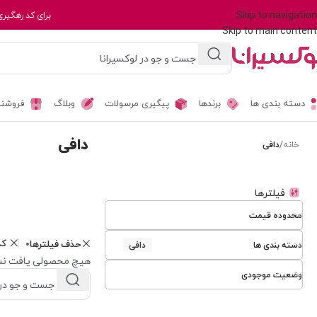
Skip to navigation
برای کد رهگیری
Skip to main content
دسته بندی ها
برندها
پیگیری مرسولات
وبلاگ
فروشند
دافی
خانه
/
دافی
فیلترها
محدوده قیمت
ک
حذف فیلترها
دسته بندی ها
دافی
هیچ محصولی یافت نش
وضعیت موجودی