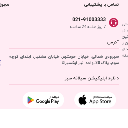
تماس با پشتیبانی
مجوزه
021-91003333
شتی
7 روز هفته 24 ساعته
 در
نین
آدرس
 را
حال
شته
سهرودی شمالی، خیابان خرمشهر، خیابان عشقیار، ابتدای کوچه
سوم، پلاک 30، واحد انبار
لوکسیرانا
دانلود اپلیکیشن سیلانه سبز
تمامی حقوق برای
شرکت سیلانه سبز
محفوظ است