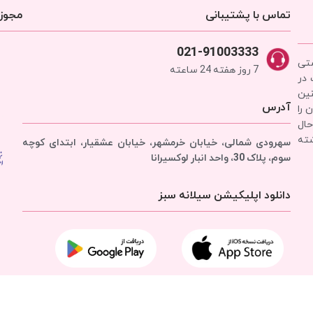
تماس با پشتیبانی
مجوزه
021-91003333
شتی
7 روز هفته 24 ساعته
 در
نین
آدرس
 را
حال
شته
سهرودی شمالی، خیابان خرمشهر، خیابان عشقیار، ابتدای کوچه
سوم، پلاک 30، واحد انبار
لوکسیرانا
دانلود اپلیکیشن سیلانه سبز
تمامی حقوق برای
شرکت سیلانه سبز
محفوظ است