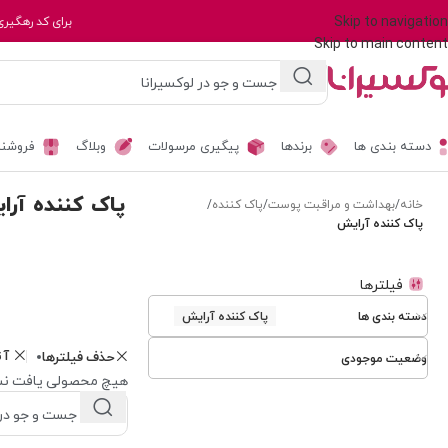
Skip to navigation
برای کد رهگیری
Skip to main content
دسته بندی ها
برندها
پیگیری مرسولات
وبلاگ
فروشند
پاک کننده آرا
خانه
/
بهداشت و مراقبت پوست
/
پاک کننده
/
پاک کننده آرایش
فیلترها
دسته بندی ها
پاک کننده آرایش
آت
حذف فیلترها
وضعیت موجودی
هیچ محصولی یافت نش