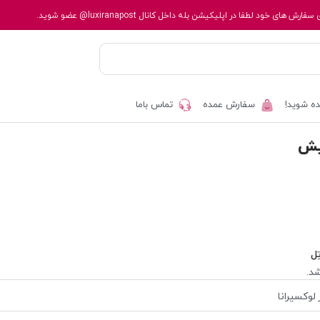
 سفارش های خود لطفا در اپلیکیشن بله داخل کانال
@luxiranapost
عضو شوید.
ه شوید!
سفارش عمده
تماس باما
یش
ِل
د.