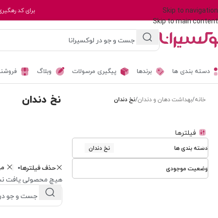
Skip to navigation
برای کد رهگیری
Skip to main content
دسته بندی ها
برندها
پیگیری مرسولات
وبلاگ
فروشند
نخ دندان
خانه
/
بهداشت دهان و دندان
/
نخ دندان
فیلترها
دسته بندی ها
نخ دندان
م
حذف فیلترها
وضعیت موجودی
هیچ محصولی یافت نش