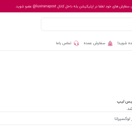
 سفارش های خود لطفا در اپلیکیشن بله داخل کانال
@luxiranapost
عضو شوید.
ه شوید!
سفارش عمده
تماس باما
یس لیپ
د.