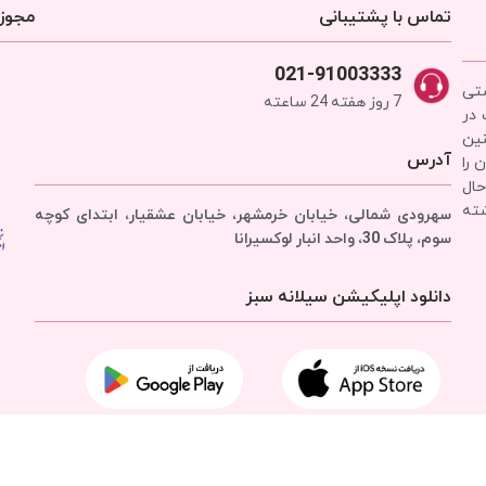
تماس با پشتیبانی
مجوزه
021-91003333
شتی
7 روز هفته 24 ساعته
 در
نین
آدرس
 را
حال
شته
سهرودی شمالی، خیابان خرمشهر، خیابان عشقیار، ابتدای کوچه
سوم، پلاک 30، واحد انبار
لوکسیرانا
دانلود اپلیکیشن سیلانه سبز
تمامی حقوق برای
شرکت سیلانه سبز
محفوظ است