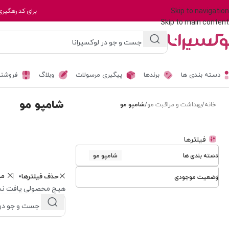
Skip to navigation
برای کد رهگیری
Skip to main content
دسته بندی ها
برندها
پیگیری مرسولات
وبلاگ
فروشند
شامپو مو
خانه
/
بهداشت و مراقبت مو
/
شامپو مو
فیلترها
دسته بندی ها
شامپو مو
م
حذف فیلترها
وضعیت موجودی
هیچ محصولی یافت نش