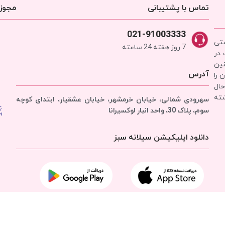
تماس با پشتیبانی
مجوزه
021-91003333
شتی
7 روز هفته 24 ساعته
 در
نین
آدرس
 را
حال
شته
سهرودی شمالی، خیابان خرمشهر، خیابان عشقیار، ابتدای کوچه
سوم، پلاک 30، واحد انبار
لوکسیرانا
دانلود اپلیکیشن سیلانه سبز
تمامی حقوق برای
شرکت سیلانه سبز
محفوظ است