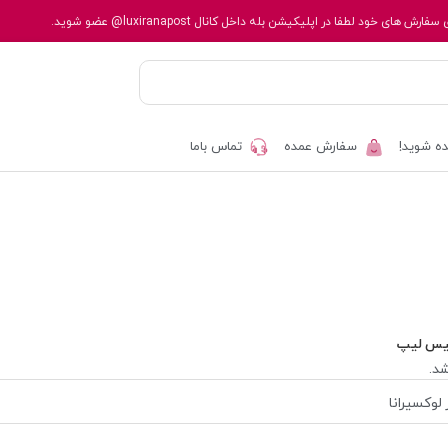
 سفارش های خود لطفا در اپلیکیشن بله داخل کانال
@luxiranapost
عضو شوید.
ه شوید!
سفارش عمده
تماس باما
یس لیپ
د.