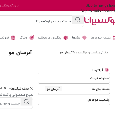
Skip to navigation
برای کد رهگیری
Skip to main content
دسته بندی ها
برندها
پیگیری مرسولات
وبلاگ
فروشند
آبرسان مو
خانه
/
بهداشت و مراقبت مو
/
آبرسان مو
فیلترها
محدوده قیمت
آم
حذف فیلترها
دسته بندی ها
آبرسان مو
هیچ محصولی یافت نش
وضعیت موجودی