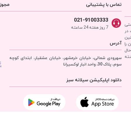
تماس با پشتیبانی
مجوزه
021-91003333
شتی
7 روز هفته 24 ساعته
 در
نین
آدرس
 را
حال
شته
سهرودی شمالی، خیابان خرمشهر، خیابان عشقیار، ابتدای کوچه
سوم، پلاک 30، واحد انبار
لوکسیرانا
دانلود اپلیکیشن سیلانه سبز
تمامی حقوق برای
شرکت سیلانه سبز
محفوظ است