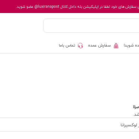
 سفارش های خود لطفا در اپلیکیشن بله داخل کانال
@luxiranapost
عضو شوید.
ه شوید!
سفارش عمده
تماس باما
برلا
د.