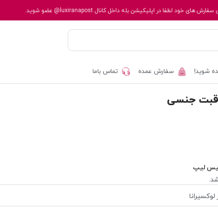
 سفارش های خود لطفا در اپلیکیشن بله داخل کانال
@luxiranapost
عضو شوید.
ه شوید!
سفارش عمده
تماس باما
اقبت جنسی
یس لیپ
د.