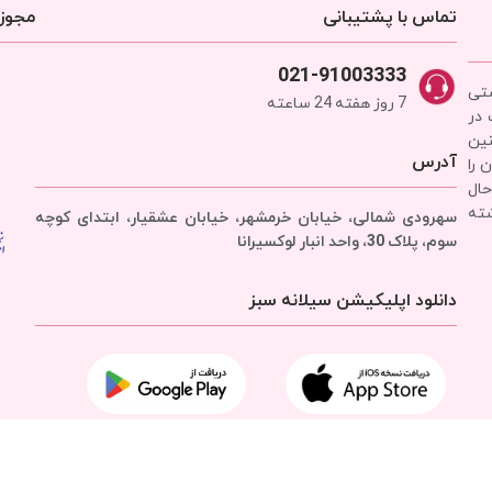
تماس با پشتیبانی
مجوزه
021-91003333
شتی
7 روز هفته 24 ساعته
 در
نین
آدرس
 را
حال
شته
سهرودی شمالی، خیابان خرمشهر، خیابان عشقیار، ابتدای کوچه
سوم، پلاک 30، واحد انبار
لوکسیرانا
دانلود اپلیکیشن سیلانه سبز
تمامی حقوق برای
شرکت سیلانه سبز
محفوظ است