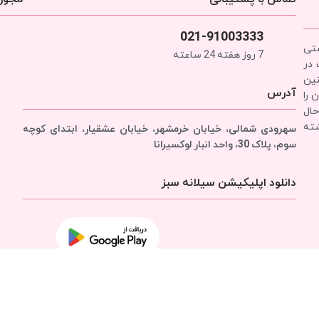
021-91003333
شتی
7 روز هفته 24 ساعته
 در
نین
آدرس
 را
حال
شته
سهرودی شمالی، خیابان خرمشهر، خیابان عشقیار، ابتدای کوچه
سوم، پلاک 30، واحد انبار
لوکسیرانا
دانلود اپلیکیشن سیلانه سبز
تمامی حقوق برای
شرکت سیلانه سبز
محفوظ است