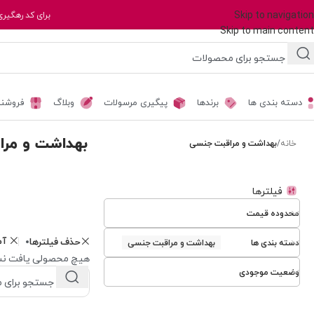
Skip to navigation
برای کد رهگیری
Skip to main content
دسته بندی ها
برندها
پیگیری مرسولات
وبلاگ
فروشند
بهداشت و مر
خانه
/
بهداشت و مراقبت جنسی
فیلترها
محدوده قیمت
آم
حذف فیلترها
دسته بندی ها
بهداشت و مراقبت جنسی
هیچ محصولی یافت نش
وضعیت موجودی