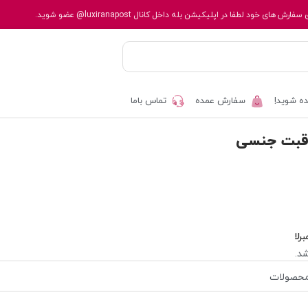
 سفارش های خود لطفا در اپلیکیشن بله داخل کانال
@luxiranapost
عضو شوید.
ه شوید!
سفارش عمده
تماس باما
اقبت جنسی
برلا
د.