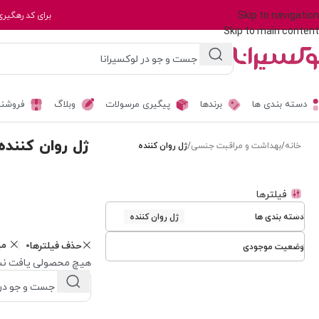
Skip to navigation
برای کد رهگیری
Skip to main content
دسته بندی ها
برندها
پیگیری مرسولات
وبلاگ
فروشند
ژل روان کننده
خانه
/
بهداشت و مراقبت جنسی
/
ژل روان کننده
فیلترها
دسته بندی ها
ژل روان کننده
م
حذف فیلترها
وضعیت موجودی
هیچ محصولی یافت نش