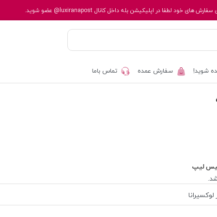
 سفارش های خود لطفا در اپلیکیشن بله داخل کانال
@luxiranapost
عضو شوید.
ه شوید!
سفارش عمده
تماس باما
یس لیپ
د.