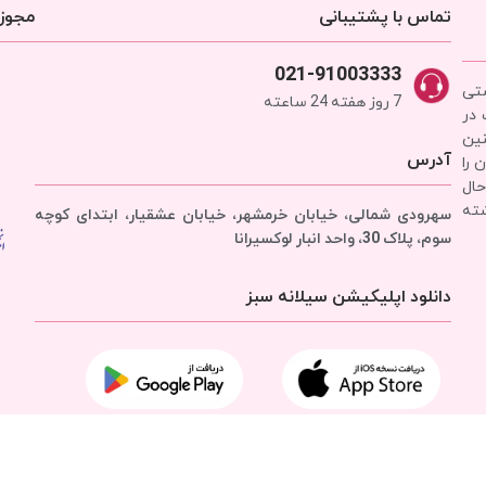
تماس با پشتیبانی
مجوزه
021-91003333
شتی
7 روز هفته 24 ساعته
 در
نین
آدرس
 را
حال
شته
سهرودی شمالی، خیابان خرمشهر، خیابان عشقیار، ابتدای کوچه
سوم، پلاک 30، واحد انبار
لوکسیرانا
دانلود اپلیکیشن سیلانه سبز
تمامی حقوق برای
شرکت سیلانه سبز
محفوظ است