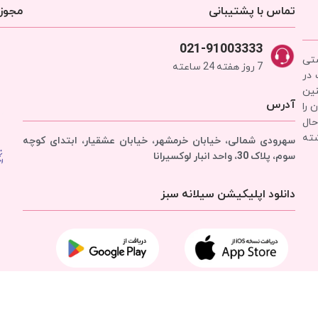
تماس با پشتیبانی
مجوزه
021-91003333
شتی
7 روز هفته 24 ساعته
 در
نین
آدرس
 را
حال
شته
سهرودی شمالی، خیابان خرمشهر، خیابان عشقیار، ابتدای کوچه
سوم، پلاک 30، واحد انبار
لوکسیرانا
دانلود اپلیکیشن سیلانه سبز
تمامی حقوق برای
شرکت سیلانه سبز
محفوظ است