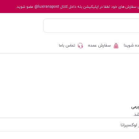
 سفارش های خود لطفا در اپلیکیشن بله داخل کانال
@luxiranapost
عضو شوید.
ه شوید!
سفارش عمده
تماس باما
رمی
د.