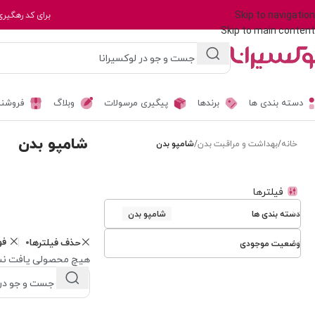
Skip to navigation
برای کد رهگیری
Skip to main content
دسته بندی ها
برندها
پیگیری مرسولات
وبلاگ
فروشند
شامپو بدن
خانه
/
بهداشت و مراقبت بدن
/
شامپو بدن
فیلترها
دسته بندی ها
شامپو بدن
فو
حذف فیلترها
وضعیت موجودی
هیچ محصولی یافت نش