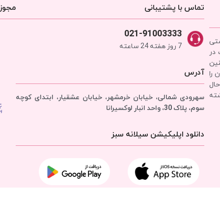
تماس با پشتیبانی
مجوزه
021-91003333
شتی
7 روز هفته 24 ساعته
 در
نین
آدرس
 را
حال
شته
سهرودی شمالی، خیابان خرمشهر، خیابان عشقیار، ابتدای کوچه
سوم، پلاک 30، واحد انبار
لوکسیرانا
دانلود اپلیکیشن سیلانه سبز
تمامی حقوق برای
شرکت سیلانه سبز
محفوظ است