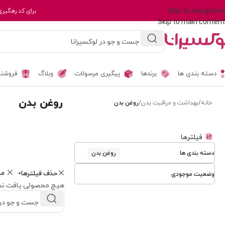
Skip to navigation
برای کد رهگیری
Skip to main content
دسته بندی ها
برندها
پیگیری مرسولات
وبلاگ
فروشند
روغن بدن
خانه
/
بهداشت و مراقبت بدن
/
روغن بدن
فیلترها
دسته بندی ها
روغن بدن
م
حذف فیلترها
وضعیت موجودی
هیچ محصولی یافت نش