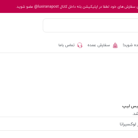
 سفارش های خود لطفا در اپلیکیشن بله داخل کانال
@luxiranapost
عضو شوید.
ه شوید!
سفارش عمده
تماس باما
یس لیپ
د.