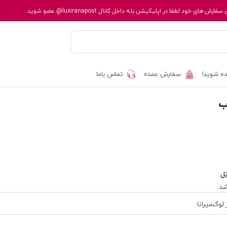
 سفارش های خود لطفا در اپلیکیشن بله داخل کانال
@luxiranapost
عضو شوید.
ه شوید!
سفارش عمده
تماس باما
ب
ِل
د.