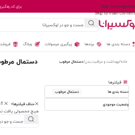
Skip to navigation
برای کد رهگیری
Skip to main content
دسته بندی ها
برندها
پیگیری مرسولات
وبلاگ
فروشند
دستمال مرطو
خانه
/
بهداشت و مراقبت بدن
/
دستمال مرطوب
فیلترها
دسته بندی ها
دستمال مرطوب
آت
حذف فیلترها
وضعیت موجودی
هیچ محصولی یافت نش