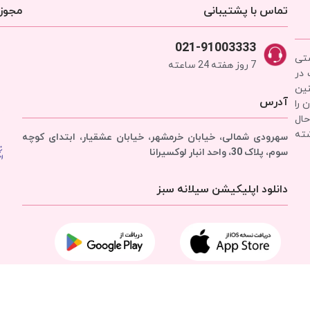
تماس با پشتیبانی
مجوزه
021-91003333
شتی
7 روز هفته 24 ساعته
 در
نین
آدرس
 را
حال
شته
سهرودی شمالی، خیابان خرمشهر، خیابان عشقیار، ابتدای کوچه
سوم، پلاک 30، واحد انبار
لوکسیرانا
دانلود اپلیکیشن سیلانه سبز
تمامی حقوق برای
شرکت سیلانه سبز
محفوظ است