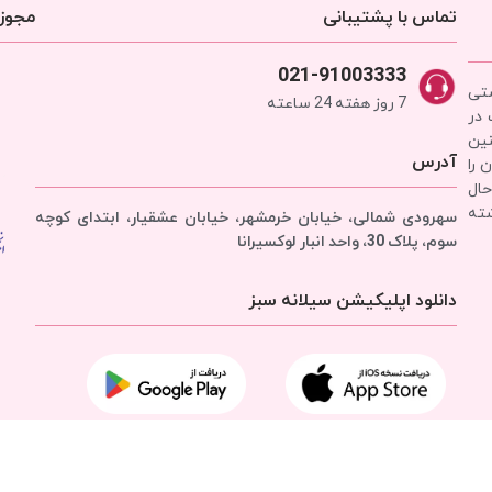
تماس با پشتیبانی
مجوزه
021-91003333
شتی
7 روز هفته 24 ساعته
 در
نین
آدرس
 را
حال
شته
سهرودی شمالی، خیابان خرمشهر، خیابان عشقیار، ابتدای کوچه
سوم، پلاک 30، واحد انبار
لوکسیرانا
دانلود اپلیکیشن سیلانه سبز
تمامی حقوق برای
شرکت سیلانه سبز
محفوظ است