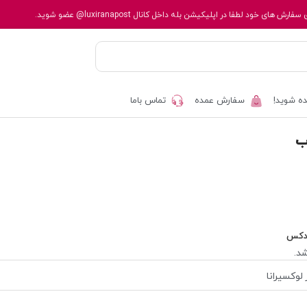
 سفارش های خود لطفا در اپلیکیشن بله داخل کانال
@luxiranapost
عضو شوید.
ه شوید!
سفارش عمده
تماس باما
ب
دکس
د.