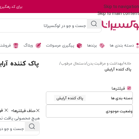
Skip to navigation
برای کد رهگیری
Skip to main content
دسته بندی ها
برندها
پیگیری مرسولات
وبلاگ
فروشند
پاک کننده آرا
خانه
/
بهداشت و مراقبت بدن
/
دستمال مرطوب
/
پاک کننده آرایش
فیلترها
دسته بندی ها
پاک کننده آرایش
فو
حذف فیلترها
وضعیت موجودی
هیچ محصولی یافت نش