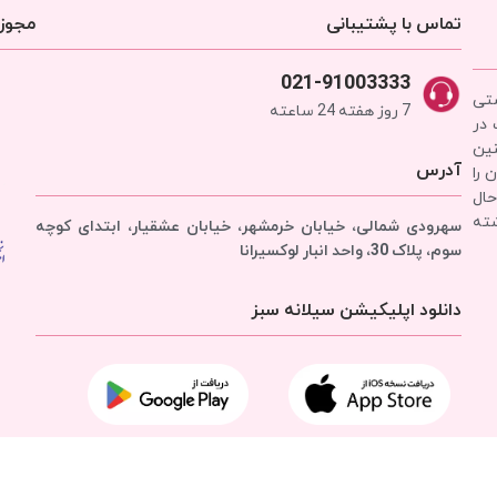
تماس با پشتیبانی
مجوزه
021-91003333
شتی
7 روز هفته 24 ساعته
 در
نین
آدرس
 را
حال
شته
سهرودی شمالی، خیابان خرمشهر، خیابان عشقیار، ابتدای کوچه
سوم، پلاک 30، واحد انبار
لوکسیرانا
دانلود اپلیکیشن سیلانه سبز
تمامی حقوق برای
شرکت سیلانه سبز
محفوظ است