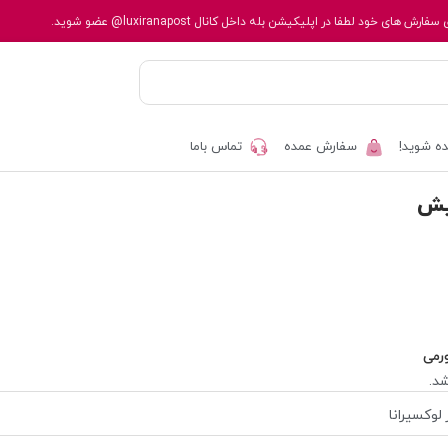
 سفارش های خود لطفا در اپلیکیشن بله داخل کانال
@luxiranapost
عضو شوید.
ه شوید!
سفارش عمده
تماس باما
یش
رمی
د.