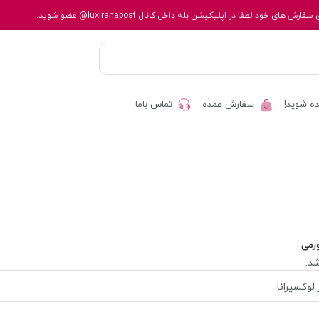
 سفارش های خود لطفا در اپلیکیشن بله داخل کانال
@luxiranapost
عضو شوید.
ه شوید!
سفارش عمده
تماس باما
رمی
د.