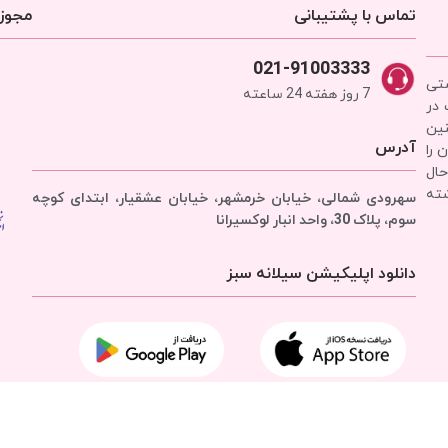
تماس با پشتیبانی
مجوزه
021-91003333
شتی
7 روز هفته 24 ساعته
 در
نین
آدرس
 را
حال
شته
سهرودی شمالی، خیابان خرمشهر، خیابان عشقیار، ابتدای کوچه
سوم، پلاک 30، واحد انبار
لوکسیرانا
دانلود اپلیکیشن سیلانه سبز
تمامی حقوق برای
شرکت سیلانه سبز
محفوظ است