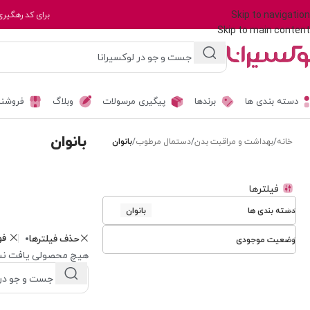
Skip to navigation
برای کد رهگیری
Skip to main content
دسته بندی ها
برندها
پیگیری مرسولات
وبلاگ
فروشند
بانوان
خانه
/
بهداشت و مراقبت بدن
/
دستمال مرطوب
/
بانوان
فیلترها
دسته بندی ها
بانوان
فو
حذف فیلترها
وضعیت موجودی
هیچ محصولی یافت نش