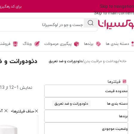
Skip to navigation
برای کد رهگیری
Skip to main content
دسته بندی ها
برندها
پیگیری مرسولات
وبلاگ
فروشند
دئودورانت و 
خانه
/
بهداشت و مراقبت بدن
/
دئودورانت و ضد تعریق
فیلترها
نمایش 1–12 از 13 نتیجه
محدوده قیمت
دسته بندی ها
دئودورانت و ضد تعریق
آم
حذف فیلترها
برندها
وضعیت موجودی