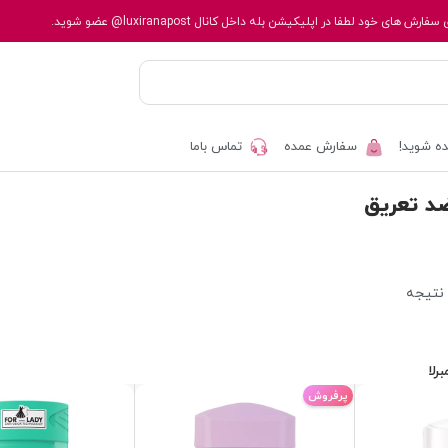
 سفارش های خود لطفا در اپلیکیشن بله داخل کانال
@luxiranapost
عضو شوید.
ه شوید!
سفارش عمده
تماس باما
ضد تعریق
برلا
پرفروش